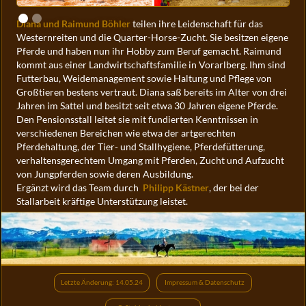
Diana und Raimund Böhler
teilen ihre Leidenschaft für das
Westernreiten und die Quarter-Horse-Zucht. Sie besitzen eigene
Pferde und haben nun ihr Hobby zum Beruf gemacht. Raimund
kommt aus einer Landwirtschaftsfamilie in Vorarlberg. Ihm sind
Futterbau, Weidemanagement sowie Haltung und Pflege von
Großtieren bestens vertraut. Diana saß bereits im Alter von drei
Jahren im Sattel und besitzt seit etwa 30 Jahren eigene Pferde.
Den Pensionsstall leitet sie mit fundierten Kenntnissen in
verschiedenen Bereichen wie etwa der artgerechten
Pferdehaltung, der Tier- und Stallhygiene, Pferdefütterung,
verhaltensgerechtem Umgang mit Pferden, Zucht und Aufzucht
von Jungpferden sowie deren Ausbildung.
Ergänzt wird das Team durch
Philipp Kästner
, der bei der
Stallarbeit kräftige Unterstützung leistet.
Letzte Änderung: 14.05.24
Impressum & Datenschutz