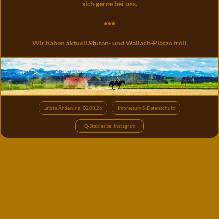
sich gerne bei uns.
•••
Wir haben aktuell Stuten- und Wallach-Plätze frei!
Letzte Änderung: 02.08.26
Impressum & Datenschutz
Q-Stables bei Instagram